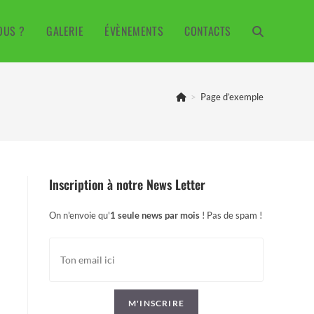
OUS ?
GALERIE
ÉVÈNEMENTS
CONTACTS
TOGGLE
WEBSITE
>
Page d’exemple
SEARCH
Inscription à notre News Letter
On n'envoie qu'
1 seule news par mois
! Pas de spam !
M'INSCRIRE